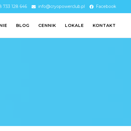
 733 128 646
info@cryopowerclub.pl
Facebook
NIE
BLOG
CENNIK
LOKALE
KONTAKT