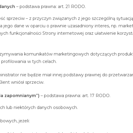
 danych
– podstawa prawna: art. 21 RODO.
ć sprzeciw – z przyczyn związanych z jego szczególną sytuacj
za jego dane w oparciu o prawnie uzasadniony interes, np. marke
ych funkcjonalności Strony internetowej oraz ułatwienie korzyst
trzymywania komunikatów marketingowych dotyczących produktó
rofilowania w tych celach.
Administrator nie będzie miał innej podstawy prawnej do przetwa
lient wniósł sprzeciw.
cia zapomnianym”)
– podstawa prawna: art. 17 RODO.
kich lub niektórych danych osobowych.
bowych, jeżeli: