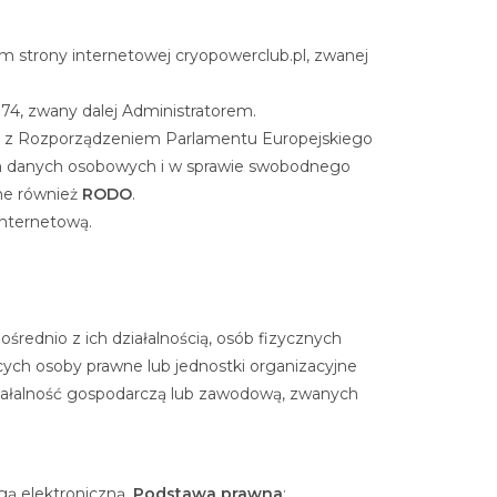
m strony internetowej cryopowerclub.pl, zwanej
4, zwany dalej Administratorem.
ie z Rozporządzeniem Parlamentu Europejskiego
iem danych osobowych i w sprawie swobodnego
ne również
RODO
.
internetową.
rednio z ich działalnością, osób fizycznych
ych osoby prawne lub jednostki organizacyjne
iałalność gospodarczą lub zawodową, zwanych
gą elektroniczną.
Podstawa prawna
: