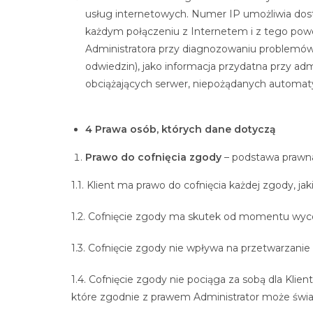
usług internetowych. Numer IP umożliwia dost
każdym połączeniu z Internetem i z tego powod
Administratora przy diagnozowaniu problemów 
odwiedzin), jako informacja przydatna przy adm
obciążających serwer, niepożądanych automaty
4 Prawa osób, których dane dotyczą
Prawo do cofnięcia zgody
– podstawa prawna:
1.1. Klient ma prawo do cofnięcia każdej zgody, jakie
1.2. Cofnięcie zgody ma skutek od momentu wyc
1.3. Cofnięcie zgody nie wpływa na przetwarzani
1.4. Cofnięcie zgody nie pociąga za sobą dla Kli
które zgodnie z prawem Administrator może świa