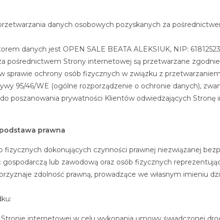
y przetwarzania danych osobowych pozyskanych za pośrednictwe
ratorem danych jest OPEN SALE BEATA ALEKSIUK, NIP: 618125237
 za pośrednictwem Strony internetowej są przetwarzane zgodn
 r. w sprawie ochrony osób fizycznych w związku z przetwarzan
ktywy 95/46/WE (ogólne rozporządzenie o ochronie danych), zwa
i do poszanowania prywatności Klientów odwiedzających Stronę 
z podstawa prawna
b fizycznych dokonujących czynności prawnej niezwiązanej bezpoś
 gospodarczą lub zawodową oraz osób fizycznych reprezentując
przyznaje zdolność prawną, prowadzące we własnym imieniu dz
dku:
a Stronie internetowej w celu wykonania umowy świadczonej dro