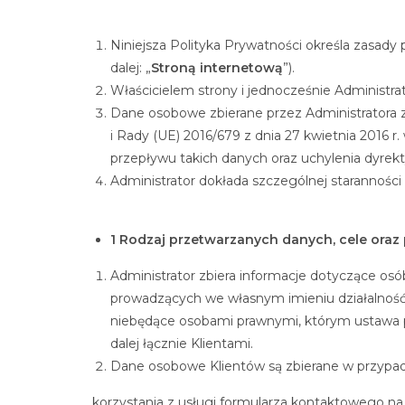
Niniejsza Polityka Prywatności określa zasad
dalej: „
Stroną internetową
”).
Właścicielem strony i jednocześnie Administ
Dane osobowe zbierane przez Administratora
i Rady (UE) 2016/679 z dnia 27 kwietnia 2016
przepływu takich danych oraz uchylenia dyre
Administrator dokłada szczególnej starannośc
1 Rodzaj przetwarzanych danych, cele ora
Administrator zbiera informacje dotyczące osó
prowadzących we własnym imieniu działalność
niebędące osobami prawnymi, którym ustawa 
dalej łącznie Klientami.
Dane osobowe Klientów są zbierane w przypa
korzystania z usługi formularza kontaktowego n