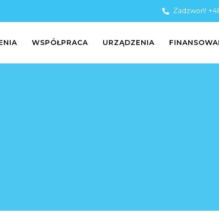
Zadzwoń! +48
ENIA
WSPÓŁPRACA
URZĄDZENIA
FINANSOWA