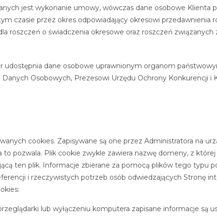
anych jest wykonanie umowy, wówczas dane osobowe Klienta prz
tym czasie przez okres odpowiadający okresowi przedawnienia ro
a dla roszczeń o świadczenia okresowe oraz roszczeń związanych
ator udostępnia dane osobowe uprawnionym organom państwowy
ony Danych Osobowych, Prezesowi Urzędu Ochrony Konkurencji 
 zwanych cookies. Zapisywane są one przez Administratora na 
a to pozwala. Plik cookie zwykle zawiera nazwę domeny, z której
kującą ten plik. Informacje zbierane za pomocą plików tego ty
ferencji i rzeczywistych potrzeb osób odwiedzających Stronę in
okies:
j przeglądarki lub wyłączeniu komputera zapisane informacje są