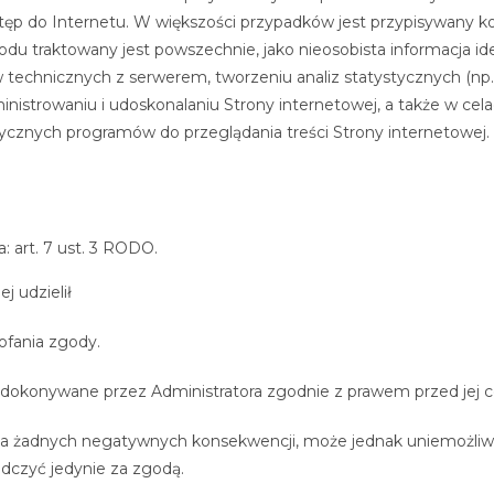
ęp do Internetu. W większości przypadków jest przypisywany ko
u traktowany jest powszechnie, jako nieosobista informacja ide
technicznych z serwerem, tworzeniu analiz statystycznych (np. 
inistrowaniu i udoskonalaniu Strony internetowej, a także w cel
cznych programów do przeglądania treści Strony internetowej.
 art. 7 ust. 3 RODO.
j udzielił
ofania zgody.
e dokonywane przez Administratora zgodnie z prawem przed jej c
enta żadnych negatywnych konsekwencji, może jednak uniemożliwić
dczyć jedynie za zgodą.