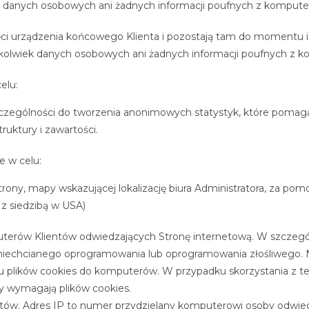
ek danych osobowych ani żadnych informacji poufnych z kompute
ci urządzenia końcowego Klienta i pozostają tam do momentu i
chkolwiek danych osobowych ani żadnych informacji poufnych z k
elu:
 szczególności do tworzenia anonimowych statystyk, które pomagaj
ruktury i zawartości.
e w celu:
trony, mapy wskazującej lokalizację biura Administratora, za 
 z siedzibą w USA)
erów Klientów odwiedzających Stronę internetową. W szczególno
iechcianego oprogramowania lub oprogramowania złośliwego. N
 plików cookies do komputerów. W przypadku skorzystania z tej 
ry wymagają plików cookies.
ntów. Adres IP to numer przydzielany komputerowi osoby odwied