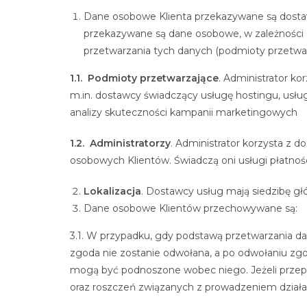
Dane osobowe Klienta przekazywane są dostaw
przekazywane są dane osobowe, w zależności o
przetwarzania tych danych (podmioty przetwarza
1.1. Podmioty przetwarzające
. Administrator k
m.in. dostawcy świadczący usługę hostingu, usłu
analizy skuteczności kampanii marketingowych
1.2. Administratorzy
. Administrator korzysta z d
osobowych Klientów. Świadczą oni usługi płatnoś
Lokalizacja
. Dostawcy usług mają siedzibę g
Dane osobowe Klientów przechowywane są:
3.1. W przypadku, gdy podstawą przetwarzania d
zgoda nie zostanie odwołana, a po odwołaniu zgo
mogą być podnoszone wobec niego. Jeżeli przepis
oraz roszczeń związanych z prowadzeniem działaln