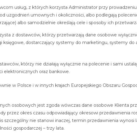
com usług, z których korzysta Administrator przy prowadzeniu 
d uzgodnień umownych i okoliczności, albo podlegają poleceni
jące) albo samodzielnie określają cele i sposoby ich przetwarza
orzysta z dostawców, którzy przetwarzają dane osobowe wyłącznie
gi księgowe, dostarczający systemy do marketingu, systemy do a
ostawców, którzy nie działają wyłącznie na polecenie i sami ustal
ci elektronicznych oraz bankowe.
łównie w Polsce i w innych krajach Europejskiego Obszaru Gospo
anych osobowych jest zgoda wówczas dane osobowe Klienta prze
dy przez okres czasu odpowiadający okresowi przedawnienia rosz
 szczególny nie stanowi inaczej, termin przedawnienia wynosi l
ości gospodarczej – trzy lata.