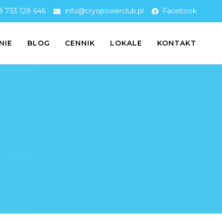
 733 128 646
info@cryopowerclub.pl
Facebook
NIE
BLOG
CENNIK
LOKALE
KONTAKT