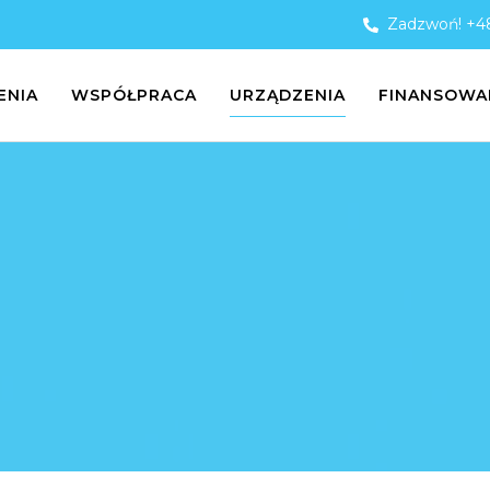
Zadzwoń! +48
ENIA
WSPÓŁPRACA
URZĄDZENIA
FINANSOWA