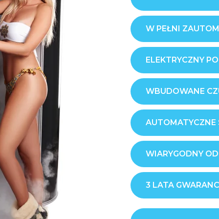
W PEŁNI ZAUTO
ELEKTRYCZNY P
WBUDOWANE CZU
AUTOMATYCZNE 
WIARYGODNY OD
3 LATA GWARANC