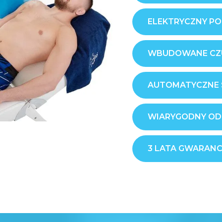
ELEKTRYCZNY P
WBUDOWANE CZU
AUTOMATYCZNE 
WIARYGODNY OD
3 LATA GWARANC